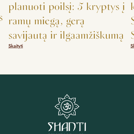
planuoti poilsį: 5 kryptys į
s
ramų miegą, gerą
savijautą ir ilgaamžiškumą
Skaityti
S