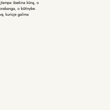
 įtampa išsekina kūną, o
 prabanga, o būtinybe.
vę, kurioje galima