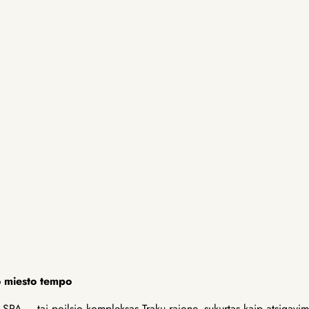
 miesto tempo
PA – tai poilsio kompleksas Trakų rajone, sukurtas kaip atsigavi