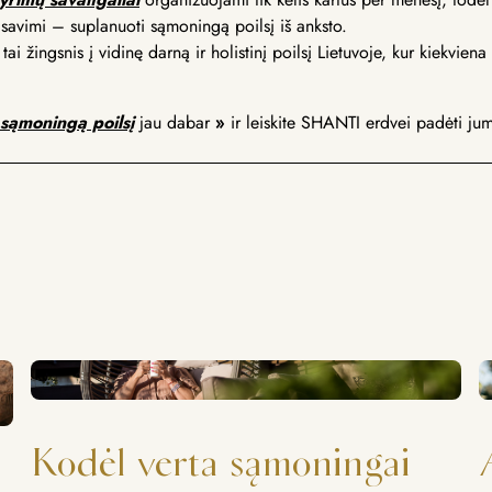
i savimi – suplanuoti sąmoningą poilsį iš anksto.
tai žingsnis į vidinę darną ir holistinį poilsį Lietuvoje, kur kiekvien
sąmoningą poilsį
jau dabar
»
ir leiskite SHANTI erdvei padėti jum
Kodėl verta sąmoningai