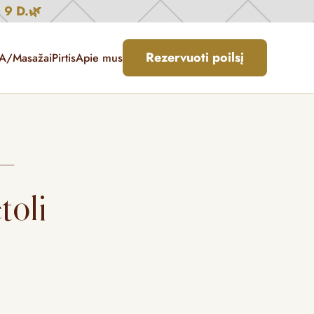
9 D.🌿
Rezervuoti poilsį
A/Masažai
Pirtis
Apie mus
 –
toli