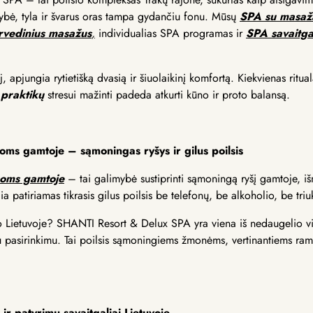
bė, tyla ir švarus oras tampa gydančiu fonu. Mūsų
SPA su masaža
rvedinius masažus
,
individualias SPA programas ir
SPA savaitga
 apjungia rytietišką dvasią ir šiuolaikinį komfortą. Kiekvienas ritua
 praktikų
stresui mažinti padeda atkurti kūno ir proto balansą.
roms gamtoje – sąmoningas ryšys ir gilus poilsis
oroms gamtoje
– tai galimybė sustiprinti sąmoningą ryšį gamtoje, išm
Čia patiriamas tikrasis gilus poilsis be telefonų, be alkoholio, be tri
io Lietuvoje? SHANTI Resort & Delux SPA yra viena iš nedaugelio vie
 pasirinkimu. Tai poilsis sąmoningiems žmonėms, vertinantiems ramy
ir patyrimų savaitgaliai Lietuvoje