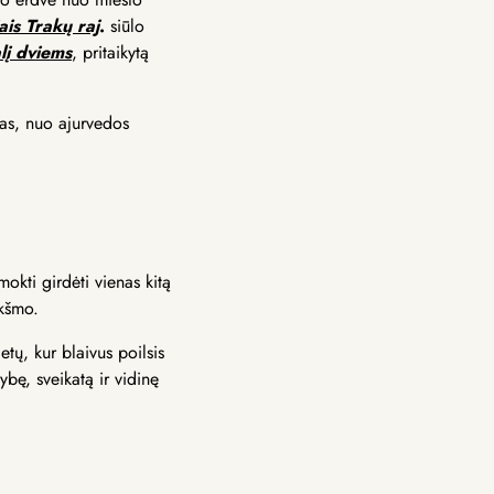
is Trakų raj
.
siūlo
lį dviems
, pritaikytą
las, nuo ajurvedos
okti girdėti vienas kitą
ukšmo.
tų, kur blaivus poilsis
bę, sveikatą ir vidinę