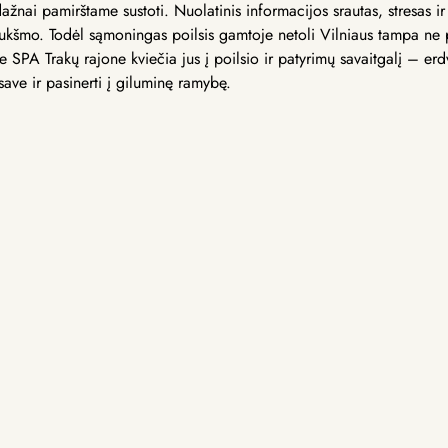
žnai pamirštame sustoti. Nuolatinis informacijos srautas, stresas ir
iukšmo. Todėl sąmoningas poilsis gamtoje netoli Vilniaus tampa ne
SPA Trakų rajone kviečia jus į poilsio ir patyrimų savaitgalį – erd
 save ir pasinerti į giluminę ramybę.