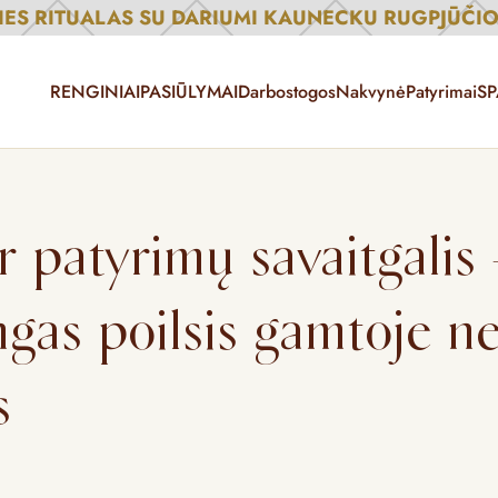
TIES RITUALAS SU DARIUMI KAUNECKU RUGPJŪČIO 
RENGINIAI
PASIŪLYMAI
Darbostogos
Nakvynė
Patyrimai
SP
ir patyrimų savaitgalis
gas poilsis gamtoje ne
s