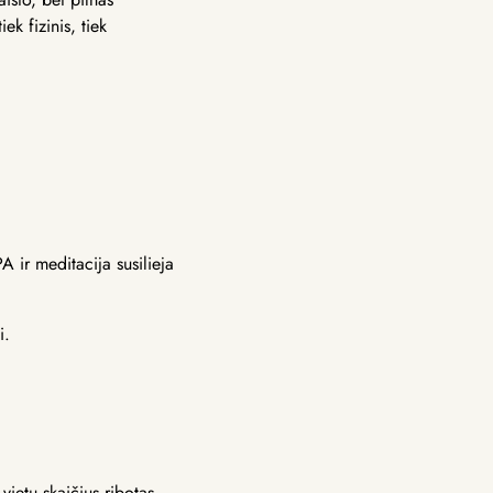
ek fizinis, tiek
A ir meditacija susilieja
i.
vietų skaičius ribotas.