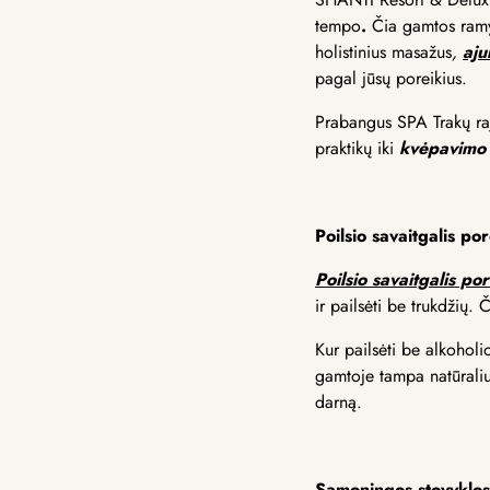
tempo
.
Čia gamtos ramy
holistinius masažus
,
aju
pagal jūsų poreikius.
Prabangus SPA Trakų raj,
praktikų iki
kvėpavimo
Poilsio savaitgalis po
Poilsio savaitgalis p
ir pailsėti be trukdžių. 
Kur
pailsėti be alkohol
gamtoje
tampa natūraliu
darną.
Sąmoningos stovyklos 