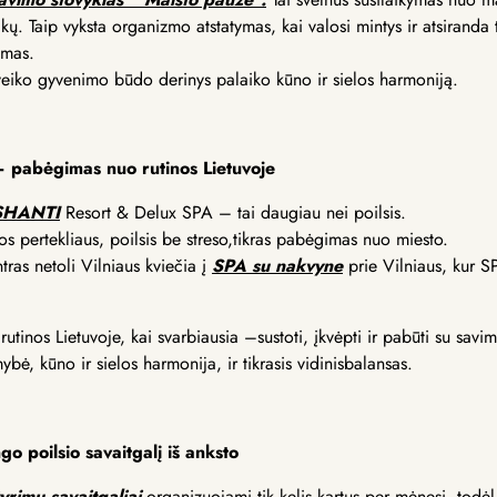
ikų. Taip vyksta organizmo atstatymas, kai valosi mintys ir atsiranda ti
smas.
sveiko gyvenimo būdo derinys palaiko kūno ir sielos harmoniją.
s – pabėgimas nuo rutinos Lietuvoje
s SHANTI
Resort & Delux SPA – tai daugiau nei poilsis.
jos pertekliaus, poilsis be streso,tikras pabėgimas nuo miesto.
ras netoli Vilniaus kviečia į
SPA su nakvyne
prie Vilniaus, kur SP
utinos Lietuvoje, kai svarbiausia –sustoti, įkvėpti ir pabūti su savim
bė, kūno ir sielos harmonija, ir tikrasis vidinisbalansas.
o poilsio savaitgalį iš anksto
yrimų savaitgaliai
organizuojami tik kelis kartus per mėnesį, todėl 