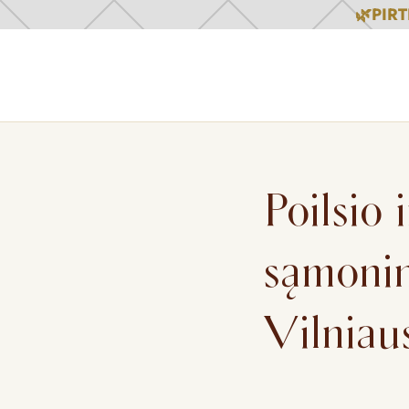
🌿PIR
Slide 2 of 4.
Poilsio 
sąmonin
Vilniau