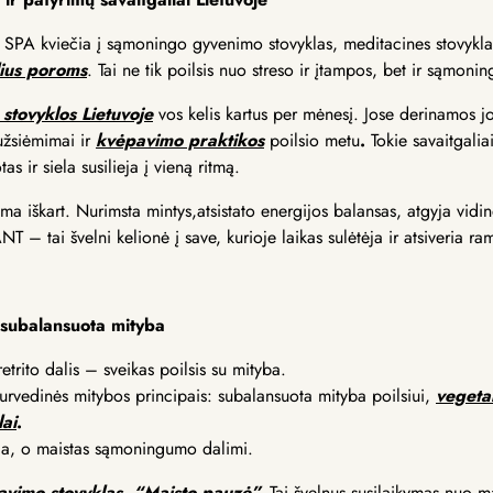
PA kviečia į sąmoningo gyvenimo stovyklas, meditacines stovyklas
lius poroms
. Tai ne tik poilsis nuo streso ir įtampos, bet ir sąmon
stovyklos Lietuvoje
vos kelis kartus per mėnesį. Jose derinamos j
užsiėmimai ir
kvėpavimo praktikos
poilsio metu
.
Tokie savaitgaliai
as ir siela susilieja į vieną ritmą.
a iškart. Nurimsta mintys,atsistato energijos balansas, atgyja vidi
T – tai švelni kelionė į save, kurioje laikas sulėtėja ir atsiveria ra
 subalansuota mityba
etrito dalis – sveikas poilsis su mityba.
urvedinės mitybos principais: subalansuota mityba poilsiui,
vegetar
lai
.
ija, o maistas sąmoningumo dalimi.
vimo stovyklas “Maisto pauzė”.
Tai švelnus susilaikymas nuo ma