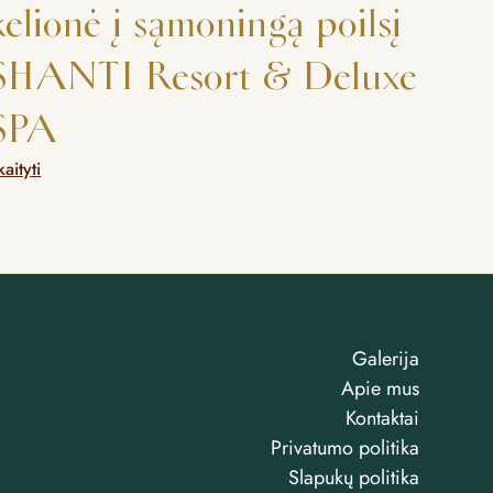
kelionė į sąmoningą poilsį
SHANTI Resort & Deluxe
SPA
kaityti
Galerija
Apie mus
Kontaktai
Privatumo politika
Slapukų politika