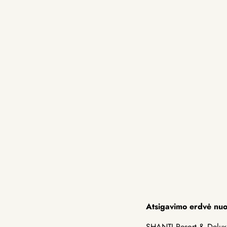
Atsigavimo erdvė nuo
SHANTI Resort & Delux S