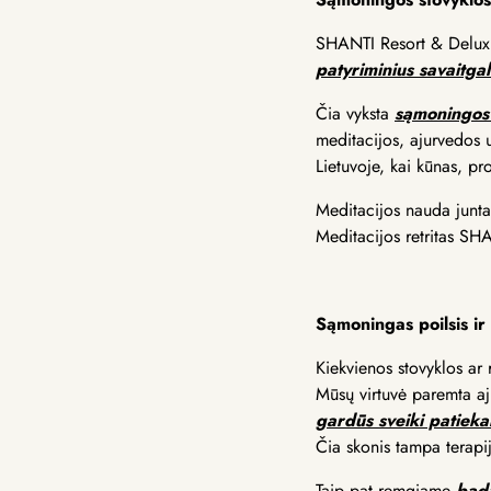
SHANTI Resort & Delux S
patyriminius savaitga
Čia vyksta
sąmoningos 
meditacijos, ajurvedos 
Lietuvoje, kai kūnas, prot
Meditacijos nauda juntam
Meditacijos retritas SHAN
Sąmoningas poilsis ir
Kiekvienos stovyklos ar r
Mūsų virtuvė paremta aj
gardūs sveiki patieka
Čia skonis tampa terap
Taip pat remgiame
bada