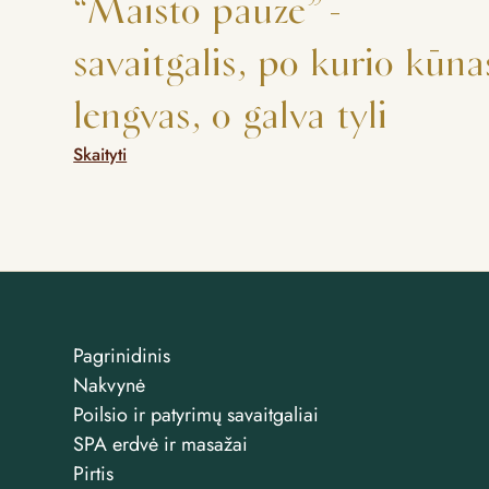
“Maisto pauzė” -
savaitgalis, po kurio kūna
lengvas, o galva tyli
Skaityti
Pagrinidinis
Nakvynė
Poilsio ir patyrimų savaitgaliai
SPA erdvė ir masažai
Pirtis