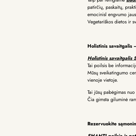
patirčių, paskaitų, prakt
emocinisl engvumo jau
Vegetariškos dietos ir 
Holistinis savaitgali
Holistinis savaitgali
Tai poilsis be informaci
Mūsų sveikatingumo cent
vienoje vietoje.
Tai jūsų pabėgimas nuo r
Čia gimsta giluminė ramy
Rezervuokite sąmoning
SHANTI poilsio ir pat