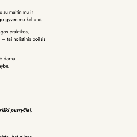
 su maitinimu ir
ingo gyvenimo kelionė.
ogos praktikos,
 – tai holistinis poilsis
nė darna.
mybė.
iški pusryčiai
,
isto, bet pilnas