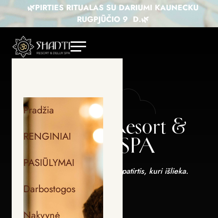
🌿PIRTIES RITUALAS SU DARIUMI KAUNECKU
 🌷
RUGPJŪČIO 9 D.🌿
Slide 2 of 4.
Pradžia
SHANTI Resort &
RENGINIAI
Delux SPA
PASIŪLYMAI
Tai daugiau nei poilsis. Tai patirtis, kuri išlieka.
Darbostogos
Nakvynė