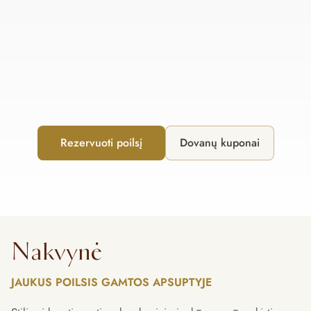
Rezervuoti poilsį
Dovanų kuponai
Nakvynė
JAUKUS POILSIS GAMTOS APSUPTYJE