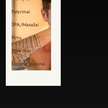
Patyrimai
SPA/Masažai
Pirtis
Apie mus
Dovanų kuponai